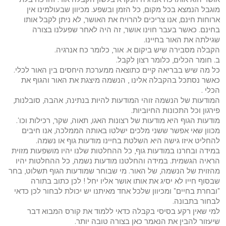
מוגבל הנמצא בכל מקום, כל הזמן ובשפע. מכיוון שבעולמינו אין
ארוחות חינם, אנו צריכים להרויח את האושר, לא ניתן לקבל אותו
בחינם. כאשר בעבר חוינו אושר, זה היה לאחר שפעלנו בצורה
שגילתה את האור בחיינו.
הקבלה מסבירה שיש ביקום א. אור, כלומר כח אנרגיה.
ב. חומר הכלים, כלומר רצון לקבל.
כל מה שיש בבריאה קיים כתוצאה ממערכת היחסים בין האור לכלי.
כאשר נסתכל בהקבלה אלינו , הנשמה מיצגת את האור והגוף את
הכלי .
המודעות של הנשמה זוהי המודעות להיות בנתינה, אהבה, סובלנות,
פירגון וכל התכונות החיוביות.
מודעות הגוף היא מודעות של רצונות האגו, תאוה, שקר, רכילות וכו'.
מכוון שאי אפשר ששני מלכים ישלטו באותה הממלכה, אנו חיבים
להחליט איזו גישה היא השלטת בחיינו מודעות גוף או נשמה.
במידה ובחרנו במודעות גוף, כל ההחלטות שלנו יהיו מושפעות מזוית
הראיה הגשמית. במידה והחלטנו מודעות נשמה, כל ההחלטות יהיו
מהזוית של הנשמה, של האור. מי שבוחר שמודעות הגוף תשלוט, בחר
שבסוף חייו לא יסיג את אותו אושר אליו יחל ! לכן כתוב בתורה
"ובחרת בחיים" ומכיוון שלכל אחד מאיתנו יש יכולת לבחור לכן כדאי
לבחור בתבונה.
למי שאין רקע בסיסי בקבלה כדאי ללמוד את קורס המבוא דבר
שיעזור להבין את הנאמר כאן בצורה טובה יותר.