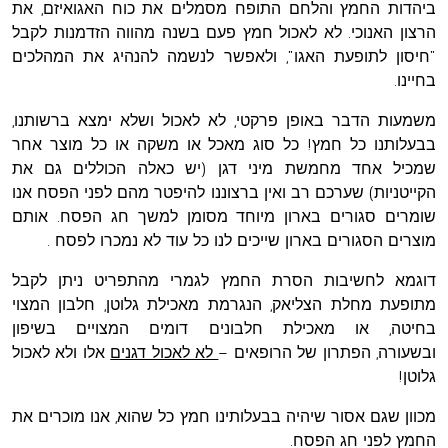
ביהדות החמץ והלחם התופח מסמלים את כוח האגואיזם, את
הרצון האנוכי. לא לאכול חמץ פעם בשנה מהווה הזדמנות לקבל
"חיסון לתופעת האגו", ולאפשר לנשמה להנהיג את המהלכים
בחיינו.
משמעות הדבר באופן פרקטי, לא לאכול ושלא ימצא ברשותנו,
בבעלותנו כל חמץ! כל סוג מאכל או משקה או כל מוצר אחר
שמכיל אחד מחמשת מיני דגן (יש כאלה הכוללים גם את
הקייטניות) שערכם רב ואין ברצוננו להיפטר מהם לפני הפסח אנו
שומרים סגורים בארון מיוחד מסומן למשך חג הפסח. אותם
מוצרים הסגורים בארון שייכים לנו כל עוד לא נמכרו לפסח .
דוגמא לחשיבות הסרת החמץ לגמרי מהתפריט ניתן לקבל
מתופעת מחלת הצליאק, הנגרמת מאכילת גלוטן, חלבון המצוי
בחיטה, או מאכילת חלבונים דומים המצויים בשיפון
ובשעורה,
הפתרון של הרופאים –
לא לאכול דגנים
אלו ולא לאכול
גלוטן!
מכוון שגם אסור שיהיה בבעלותינו חמץ כל שהוא, אנו מוכרים את
החמץ לפני חג הפסח.