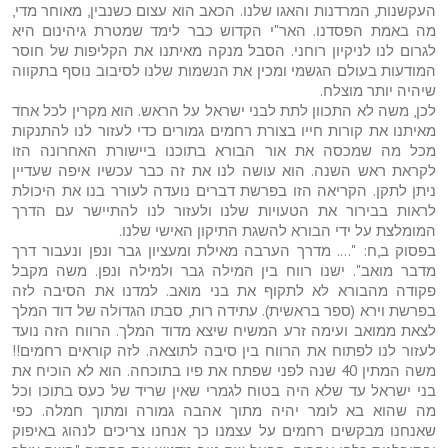
העקשנות, המרדנות והאגו שלנו. הכאב הוא עצום כשנבין, מאוחר מדי,
מה באמת הפסדנו. האר"י הקדוש כבר לימד שמטרת גיהינום היא
לגרום לנו לניקיון רוחני. הסבל מנקה מאיתנו את הקליפות של חוסר
המודעות בעולם הגשמי ומכין את הנשמות שלנו לסיבוב נוסף בתקווה
שיהיה יותר מוצלח.
לכן, משה לא התכוון לתת לבני ישראל על הראש. הוא מקרין לכל אחד
מאיתנו את קורות חייו בצורת רחמים גמורים כדי לעזור לנו להתנקות
מכל מה שמכסה את אור הבורא בתוכנו ביישורת האחרונה הזו
לקראת ראש השנה. הוא עושה לנו את זה כבר עכשיו איפה שעדיין
ניתן לתקן. הקריאה הזו בפרשת דברים נועדה לעורר בנו את היכולת
לראות בבירור את הטעויות שלנו ולעזור לנו להתיישר עם הדרך
המומלצת על ידי הבורא להשגת התיקון האישי שלנו.
בפסוק ב,ח: "…. מדרך הערבה מאילת ומעציון גבר ונפן ונעבור דרך
מדבר מואב". ישנו רווח בין המילה גבר ולמילה ונפן. משה מקבל
פקודה מהבורא לא לתקוף את בני מואב. למדנו את הסיבה לזה
בפרשת וירא (ספר בראשית). עתידה רות, סבתו הגדולה של דוד המלך
לצאת ממואב ועימה זרע המשיח שיצא מדוד המלך. הרווח הזה נועד
לעזור לנו לפתוח את הרווח בין סיבה לתוצאה. לזה קוראים רחמים!!
משה המתין 40 שנה לפני שפתח את פיו בתוכחה. הוא לא הוכיח את
בני ישראל עד שלא היה בטוח לגמרי שאין שריד של כעס בתוכו וכל
מה שהוא בא לומר יהיה מתוך אהבה גמורה ומתוך חמלה. כפי
שאנחנו מבקשים רחמים על עצמנו כך אנחנו צריכים לנהוג באיפוק