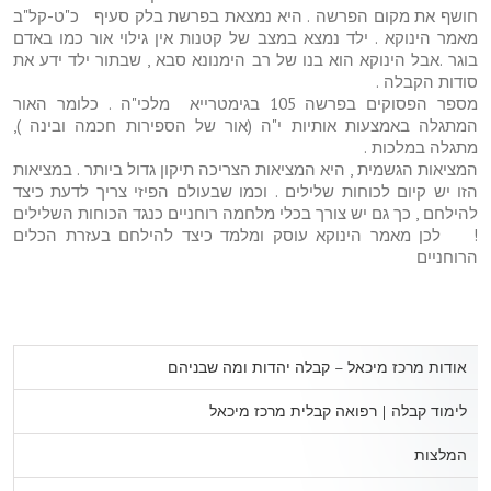
חושף את מקום הפרשה . היא נמצאת בפרשת בלק סעיף כ"ט-קל"ב
מאמר הינוקא . ילד נמצא במצב של קטנות אין גילוי אור כמו באדם
בוגר .אבל הינוקא הוא בנו של רב הימנונא סבא , שבתור ילד ידע את
סודות הקבלה .
מספר הפסוקים בפרשה 105 בגימטרייא מלכי"ה . כלומר האור
המתגלה באמצעות אותיות י"ה (אור של הספירות חכמה ובינה ),
מתגלה במלכות .
המציאות הגשמית , היא המציאות הצריכה תיקון גדול ביותר . במציאות
הזו יש קיום לכוחות שלילים . וכמו שבעולם הפיזי צריך לדעת כיצד
להילחם , כך גם יש צורך בכלי מלחמה רוחניים כנגד הכוחות השלילים
! לכן מאמר הינוקא עוסק ומלמד כיצד להילחם בעזרת הכלים
הרוחניים
אודות מרכז מיכאל – קבלה יהדות ומה שבניהם
לימוד קבלה | רפואה קבלית מרכז מיכאל
המלצות