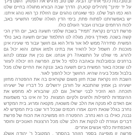
ובסובלנות כלפי אחרים. הבעל שם טוב מדגיש את הפסוק "השם צילך
על יד ימינך" (תהילים קכא,ה). הדרך שבה הבורא מתגלה בחיים שלנו
הוא כמו הצל שלנו. כפי שאנחנו נוהגים עם הזולת כך הוא נוהג איתנו.
יש באפשרותנו לפתוח פתח, בימי הדין האלה שלפני התשיעי באב,
לכוח הרחמים עבורנו ועבור העולם כולו.
פרשת דברים נקראת "תמיד" בשבת שלפני תשעה באב, יום הדין הכי
קשה בשנה. מאידך גיסה, מגלה לנו התלמוד שביום תשעה באב נולד
המשיח. סתירה? ממש לא! אור גדול הוא גם חושך עבור מי שעיניו אינן
מוכנות לו. חשמל יכול להאיר את בתינו ולמזג אותם. והוא יכול גם
להרוג. מי שולט על התוצאה? רק אנחנו. אם נכין את עצמנו לנהוג
ברחנים ובסובלנות ובאהבה כלפי כל אדם, הפרשה הזו יכולה לעזור
לנו שנזכה באור המשיח ביום תשעה באב וננקה את החיים שלנו מכל
בלבול ומכל בעיה שהיא. החושך יכול להפוך לאור.
השבת הזו נקראת שבת חזון משום שקוראים בה את ההפטרה מחזון
ישעיהו בן אמוץ שהתנבא על חורבן ירושלים. כל דבריו של ישעיהו
תוכחה. הוא הזכיר לבני ישראל, וגם לנו, שהבורא לא מחפש את
ההיצמדות לתפילות ולחגים ולקיום המצוות. כל זה אינו בר משמעות
אם האדם לא מנקה את הלב שלו משנאה, מקנאה ומרוע. בית המקדש
נחרב בגלל שנאת חינם. אמרו חכמים שבכל דור שבו בית המקדש לא
נבנה, כאילו בו הוא נחרב. ההפטרה הזו ממשיכה את הכוח של פרשת
דברים ועוזרת לנו לנקות את הלב שלנו מכל הרצונות האנוכיים וחוסר
האכפתיות כלפי אנשים אחרים.
פרשה זו מופיעה בספר הזוהר בהסתר . המקובל ר' יהודה אשלג