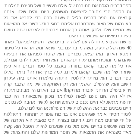
ספר דברים מגלה את התובנה של עולם העשייה ושל ספירת המלכות.
זה הספר הכי מחובר למציאות הגשמית, היום יומית שלנו. אנחנו
קוראים את ספר דברים בליל הושענה רבה כדי להביא את כל
העוצמות של האור שהתחברנו אליהם בחגי חודש תשרי אל המציאות
של החיים שלנו ולתקן אותה. כך אנחנו מבטיחים לעצמנו שנה נטולת
בעיות רפואיות או שיבושים חריגים.
פרשת השבוע מתחילה עם "אלה הדברים אשר תשים לפניהם". לאחר
40 שנה של שתיקה, משה מדבר עם בני ישראל ומשחזר את כל סיפור
המסע הארוך מאז יציאת מצריים. הוא שוטח לפניהם את הבעיות
שהם גרמו ומוכיח אותם על התנהגותם. הוא חוזר ומזכיר להם, וגם לנו,
את כל מה שכבר קראנו בתורה. בעצם, כל ספר דברים הוא כעין
שחזור של מה שכבר קראנו ולמדנו. למה צריך את זה? נראה כאילו
ספר דברים הוא מיותר לחלוטין. התורה מלמדת אותנו בזה עיקרון
חשוב והוא שהעולם הגשמי הוא רק השתקפות של מה שכבר קרה
וידוע בעולם הרוחני. עובדה מרתקת!! אם בני האדם היו מבינים את זה
אז לא היה שום טעם לצאת למלחמה מכוון שתוצאותיה היו כבר
ידועות מראש. לא היינו נכנסים לשותפויות או לקשרי אהבה לא נכונים.
היינו מבינים כבר את ההשלכות של הפעולות או המילים שלנו.
לימוד חסידי אומר שגיהינום אינו בריכות גופרית רותחות והתעללות
על ידי שדונים מפחידים. גיהינום בצורתו הכי כואבת הוא הקרנה של
כל מה שעשינו בחיים שלנו מול מה שנועדנו להיות. הסבל הוא קשה
מאד כשנראה את התוצאות של חוסר המודעות שלנו והתוצאות של