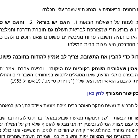
וחנית ובריאותית או מנהג הזוי שעבר עליו הכלח?
ב לענות על השאלות הבאות
1. האם יש בורא? 2. והאם יש סדר פלאי ביקום?
 ויש בורא, הרי שמצורפת לבריאת העולם גם חוברת הדרכה והמלצה כ
י האדם תהיה חשובה פחות ממכשירים פשוטים שאנו רוכשים ולהם 
ההדרכה, היא מצות ברית המילה!
ול כדי להבין את התשובה, צריך לב אמיץ להודות בתובנה פשוט
להאמין שאלוהים משחק בקוביות עם היקום".
ובפעם אחרת אמר
"ה
 בפרטים קלי הדעת, שאנו מסוגלים לתפוש במוחותינו השבריריים והחלו
בנה, הוא אידאת האל שלי" ( "ניו יורק טיימס", 19 אפריל 1955)
קישור המצורף
לחץ כאן
 הבריאות נעשה מחקר האומר ברית מילה מונעת איידס
לחץ כאן למאמר
ורות הבאות: "שני תינוקות נפגעו השבוע במהלך ברית מילה, והדבר שב
על עצם מצוות המילה, ובעניין זה אני מבקש להוסיף שלא רק על המילה
ופעה מוזרה בהחלט. איך קורה שיהודים חילונים, חופשיים- ואני כולל 
יה, ומתנזרים אף ממצוות יפות וחשובות כמו שמירת השבת,שומרים דו