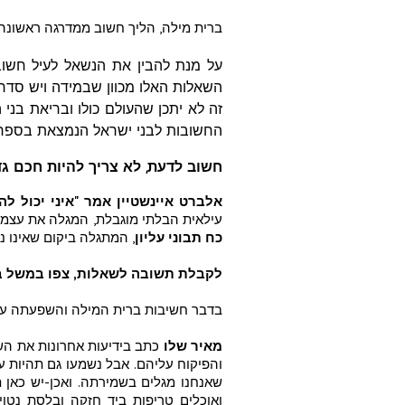
ברית מילה, הליך חשוב ממדרגה ראשונה ר
על מנת להבין את הנשאל לעיל חשו
השאלות האלו מכוון שבמידה ויש סדר
זה לא יתכן שהעולם כולו ובריאת בנ
החשובות לבני ישראל הנמצאת בספר 
חשוב לדעת, לא צריך להיות חכם גד
אלברט איינשטיין אמר "איני יכול 
עילאית הבלתי מוגבלת, המגלה את עצמה
כח תבוני עליון
, המתגלה ביקום שאינו ניתן לה
לקבלת תשובה לשאלות, צפו במשל ב
בדבר חשיבות ברית המילה והשפעתה על
מאיר שלו
כתב בידיעות אחרונות את הש
והפיקוח עליהם. אבל נשמעו גם תהיות 
שאנחנו מגלים בשמירתה. ואכן-יש כאן ת
ואוכלים טריפות ביד חזקה ובלסת נטו