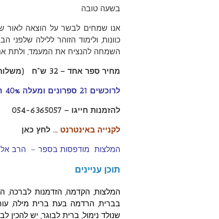
בשעה טובה
אנו שמחים לבשר על הוצאה לאור של
כוונות, ולימוד הזוהר ללילה שלפני 
השמחה להנציח את המעמד, ולתת את
מחיר ספר אחד – 32 ש"ח (משלוח רגיל בארץ – 7 ש"ח)
לרוכשים 21 ספרונים ומעלה 40% הנחה (המחיר כולל משלוח בארץ)
להזמנות חייגו – 054-6365057
לקנייה באינטרנט ….
לחץ כאן
המלצות מודפסות בספר – הרב אליהו 
תוכן עניינים
המלצות, הקדמה, הזדמנות לברכה, הג
בברית, הרדמה בעת ברית מילה, עור 
שנולד נימול, ברית לבוגר, יש להכין ל