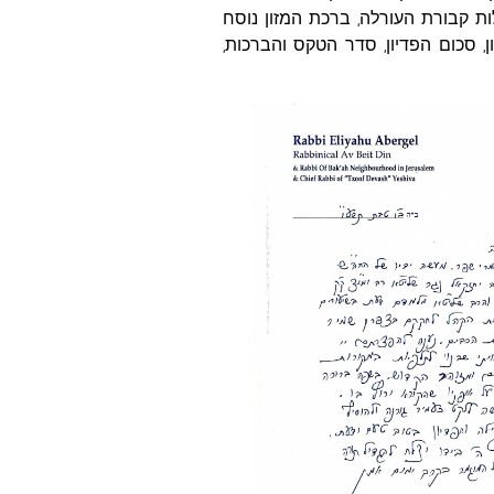
ות קבורת העורלה, ברכת המזון נוסח
ן, סכום הפדיון, סדר הטקס והברכות,