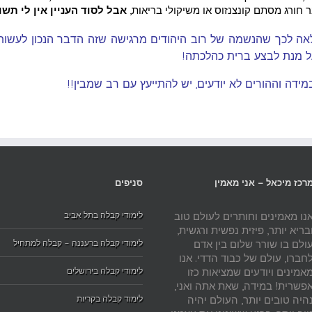
חורג מסתם קונצנזוס או משיקולי בריאות,
אבל לסוד העניין אין לי תשו
אה לכך שהנשמה של רוב היהודים מרגישה שזה הדבר הנכון לעשות!
 על מנת לבצע ברית כהלכתה!
מידה וההורים לא יודעים, יש להתייעץ עם רב שמבין!!
רכז מיכאל – אני מאמין
סניפים
נו מאמינים וחותרים לעולם טוב
לימודי קבלה בתל אביב
בריא יותר, פיזית נפשית ורגשית,
ולם בו שורר שלום בין אדם
לימודי קבלה ברעננה – קבלה למתחיל
חברו, עולם של כבוד הדדי. אנו
אמינים ויודעים שמציאות כזו
לימודי קבלה בירושלים
פשרית! במידה, שאת אתה ואני,
היה טובים יותר, העולם יהיה
לימוד קבלה בקריות