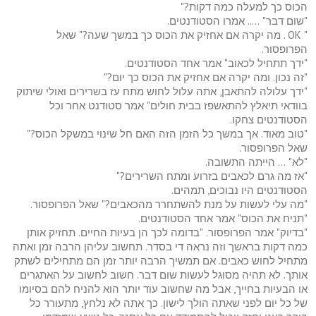
הכוס כך למעלה כמה דקות?"
"שום דבר" ….. אמרו הסטודנטים.
" OK . מה יקרה אם אחזיק את הכוס כך במשך שעה?" שאל
הפרופסור.
"ידך תתחיל לכאוב" אמר אחד הסטודנטים.
"זה נכון. ומה יקרה אם אחזיק את הכוס כך יום?"
"ידך עלולה להתאבן, אתה עלול לחוש מתח עז בשרירים ואולי שיתוק
בוודאי תיאלץ להתאשפז בבית חולים" אמר סטודנט אחר וכל
הסטודנטים צחקו.
"טוב מאוד. אך במשך כל הזמן הזה האם חל שינוי במשקל הכוס?"
שאל הפרופסור.
"לא" … הייתה התשובה.
"אז מה גרם לכאבים בזרוע ומתח השרירים?"
הסטודנטים היו נבוכים, תמהים.
"מה עלי לעשות על מנת להשתחרר מהכאבים?" שאל הפרופסור.
"תניח את הכוס" אמר אחד הסטודנטים.
"בדיוק" אמר הפרופסור. "בדומה לכך הן בעיות החיים. תחזיק אותן
כמה דקות בראשך וזה נראה די בסדר. תחשוב עליהן הרבה זמן ואתה
מתחיל לחוש כאבים. אם תמשיך הרבה יותר זמן הם מתחילים לשתק
אותך. לא תהיה מסוגל לעשות שום דבר. חשוב לחשוב על האתגרים
או הבעיות בחייך, אבל מה שחשוב עוד יותר הוא להניח להם בסיומו
של כל יום לפני שאתה הולך לישון. כך אתה לא נלחץ, מתעורר כל