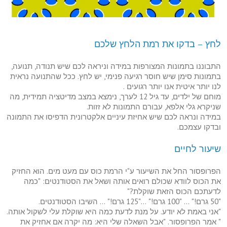
לחץ – בדקו את רמת הלחץ שלכם
התבוננו בתמונות המצורפות במידה וניראה לכם שיש תנודה, תנועה,
בתמונות סימן שיש חוסר רגיעה פנימי, יש לחץ. ככל שהתנועה נראית
לנו יותר איטית אנו יותר רגועים .
מוחם של ילדים, עד גיל 12 לערך, נימצא במצב מדיטציה תמידית, מה
שניקרא גלי אלפא, עבורם התמונות לא זזות.
במידה ונראה לכם שיש אחיזת עיניים אלקטרונית הדפיסו את התמונה
ובדקו עצמכם.
שיעור לחיים
הפרופסור החל את השיעור ע"י הרמת כוס עם מעט מים. הוא החזיק
את הכוס לוודא שכולם רואים אותה ושאל את הסטודנטים: "כמה
לדעתכם הכוס הזאת שוקלת?"
"50 גרם!" … "100 גרם!" …"125 גרם!" … השיבו הסטודנטים.
"אני באמת לא יודע. על מנת לדעת כמה היא שוקלת עלי לשקול אותה.
" אמר הפרופסור. "אבל השאלה שלי היא: מה יקרה אם אחזיק את