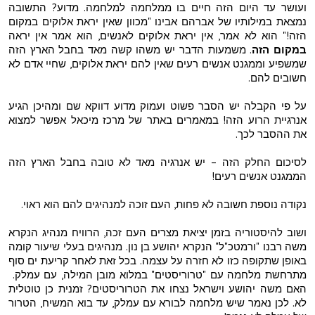
ועושר עד היום הזה חיים בו ממלחמה למלחמה. מדוע? התשובה
נמצאת במילותיו של אברהם אבינו "מכוון שאין יראת אלוקים במקום
הזה!" הוא לא אמר, אין יראת אלוקים לאנשים, הוא אמר אין יראה
במקום הזה
. משמעות הדבר יש משהו קשה מאד בחבל הארץ הזה
שמשפיע וממגנט אנשים רעים שאין להם יראת אלוקים, שחיי אדם לא
חשובים להם.
על פי הקבלה יש הסבר פשוט ועמוק מדוע דווקא שם ומהיכן הגיע
אנרגיית הרוע הזה! במאמרים באתר של מרכז מיכאל אפשר למצוא
את ההסבר לכך.
לסיכום החלק הזה – יש אנרגיה מאד לא טובה בחבל הארץ הזה
הממגנט אנשים רעים!
נקודה נוספת חשובה לא פחות, העם זוכה למנהיגים להם הוא ראוי.
ושוב להיסטוריה בזמן יציאת מצרים העם זכה, הרוויח מנהיג הנקרא
משה רבנו "ורמטכ"ל" הנקרא יהושע בן נון. מנהיגים בעלי שיעור קומה
באופן שתקופה כזו לא חזרה על עצמה. בכל זאת לאחר קריעת ים סוף
מתרחשת מלחמה עם "טרוריסטים" במלוא מובן המילה, עם עמלק.
האם משה יהושע וישראל נצחו את הטרוריסטים? זמנית כן טוטלית
לא. לכן נאמר שיש מלחמה לבורא עם עמלק, עד בוא המשיח, הטרור