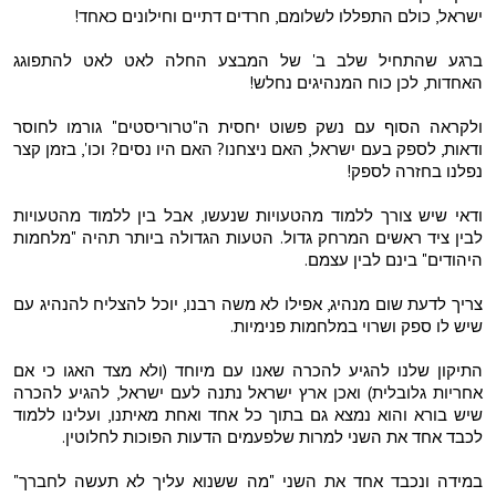
ישראל, כולם התפללו לשלומם, חרדים דתיים וחילונים כאחד!
ברגע שהתחיל שלב ב' של המבצע החלה לאט לאט להתפוגג
האחדות, לכן כוח המנהיגים נחלש!
ולקראה הסוף עם נשק פשוט יחסית ה"טרוריסטים" גורמו לחוסר
ודאות, לספק בעם ישראל, האם ניצחנו? האם היו נסים? וכו', בזמן קצר
נפלנו בחזרה לספק!
ודאי שיש צורך ללמוד מהטעויות שנעשו, אבל בין ללמוד מהטעויות
לבין ציד ראשים המרחק גדול. הטעות הגדולה ביותר תהיה "מלחמות
היהודים" בינם לבין עצמם.
צריך לדעת שום מנהיג, אפילו לא משה רבנו, יוכל להצליח להנהיג עם
שיש לו ספק ושרוי במלחמות פנימיות.
התיקון שלנו להגיע להכרה שאנו עם מיוחד (ולא מצד האגו כי אם
אחריות גלובלית) ואכן ארץ ישראל נתנה לעם ישראל, להגיע להכרה
שיש בורא והוא נמצא גם בתוך כל אחד ואחת מאיתנו, ועלינו ללמוד
לכבד אחד את השני למרות שלפעמים הדעות הפוכות לחלוטין.
במידה ונכבד אחד את השני "מה ששנוא עליך לא תעשה לחברך"