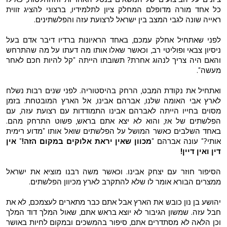
כל אחד מורה מדופלם המחלק ציון לתלמידיו, ברצוני להציג זווית
ראייה שונה לגבי המצב בין ישראל לרצועת עזה והפלשתינים.
לפני שאתחיל אחלק עמכם, באחד הראיונות ברדיו דיבר אדם בעל
ניסיון צבאי ופוליטי רב, וכאשר שאלו אותו מה דעתו על מה שהתרחש
והאם היה צריך לנהוג אחרת? תשובתו הייתה "קל להיות חכם לאחר
מעשה".
ואתחיל את נקודת המבט, הרחק בהיסטוריה. לפני שנים רבות נשלח
לארץ אבי האומה שלנו, אברהם אבינו, אל הארץ המובטחת. בזמן
מסוים בחייו הייתה לאברהם אבינו התמודדות עם רצועת עזה, עם
הפלשתים של אז, והוא לא יצא אתם בראש, פשוט התרחק מהם.
באחד השלבים כאשר המושל על הפלשתים שואל אותו "מדוע רימית
אותי?" עונה אברהם "
מכוון שאין יראת אלוקים במקום הזה!
"
אין
דין ואין דיין!
הסיפור חוזר עם יצחק אבינו. וכאשר משה רבנו מוציא את ישראל
ממצרים הבורא אומר לו שלא להתקרב לארץ מכיוון הפלשתים.
יהושע בן נון כובש את הארץ אבל אתם כבר מתארים לעצמכם, לא את
חבל עזה. שמשון הגיבור לא יוצא בראש אתם, שאול המלך דוד המלך
וכן הלאה לא מסתדרים אתם, סיפור בהמשכים ובמקום לחיות באושר