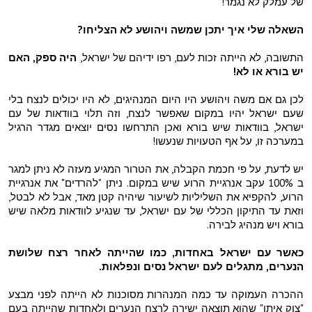
של עמלק לא נגמר!
השאלה שלי איך יתכן שמשה ויהושע לא הצליחו?
התשובה, לא הייתה זכות לעם, רפו ידיהם של ישראל,
היה ספק, האם
יש בורא או לא!
לכן גם אם משה ויהושע היו היום המנהיגים, לא היו יכולים לנצח בלי
שעם ישראל יהיו במקום שאפשר לנצח, וזה תלוי בוודאות של עם
ישראל, בוודאות שיש בורא ואכן התרחשו נסים יוצאים מגדר הרגיל
במערכה זו, על אף הטעויות שנעשו!
יש לדעת, על פי חכמת הקבלה, את הטרור המגיע מעזה לא ניתן למגר
ב 100% עקב אנרגיית הרוע שיש במקום. ניתן "להרדים" את אנרגיית
הרוע, להקפיא את השליליות לשיעור שיהיה קטן מאד, אבל לא לבטל,
וזאת עד התיקון הכללי של עם ישראל, עד שנגיע לוודאות מלאה שיש
בורא ויש מנהיג לבירה.
כאשר עם ישראל באחדות, כמו שהייתה לאחר רצח שלושת
הנערים, מתגלים לעם ישראל נסים ונפלאות.
ההכרה העמוקה עד כמה המנהרות מסוכנות לא הייתה לפני מבצע
"צוק איתן" שהוא תוצאה ישירה לרצח הנערים ולאחדות שהייתה בעם