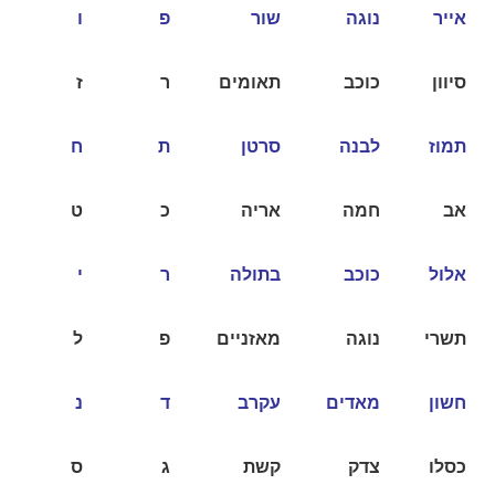
אייר
נוגה
שור
פ
ו
סיוון
כוכב
תאומים
ר
ז
תמוז
לבנה
סרטן
ת
ח
אב
חמה
אריה
כ
ט
אלול
כוכב
בתולה
ר
י
תשרי
נוגה
מאזניים
פ
ל
חשון
מאדים
עקרב
ד
נ
כסלו
צדק
קשת
ג
ס