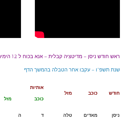
ראש חודש ניסן – מדיטציה קבלית – אנא בכוח ל 12 הימים
שנת תשפ"ו – עקבו אחר הטבלה בהמשך הדף
אותיות
חודש
כוכב
מזל
כוכב מזל
ניסן
מאדים
טלה
ד
ה