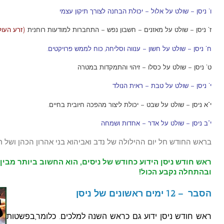
ו' ניסן – שולט על אלול – יכולת הבחנה לצורך תיקון עצמי
ז' ניסן – שולט על מאזנים – חשבון נפש – התחברות למודעות רוחנית
(זרע העול
ח' ניסן – שולט על חשון – ענווה וסליחה, כוח לממש פרויקטים.
ט' ניסן – שולט על כסלו – זיהוי והתמקדות במטרה
י' ניסן – שולט על טבת – ראית הנולד
י"א ניסן – שולט על שבט – יכולת ליצור מהפכה חיובית בחיים.
י"ב ניסן – שולט על אדר – אחדות ושמחה
בראש החודש חל יום ההילולה של נדב ואביהוא בני אהרון הכהן ושל 
ראש חודש ניסן הידוע כחודש של ניסים, הוא החשוב ביותר מבי
ובהתחלה נקבע הכול!
הסבר – 12 ימים
ראשונים של ניסן
ראש חודש ניסן ידוע גם כראש השנה למלכים. כלומר,בפשטות