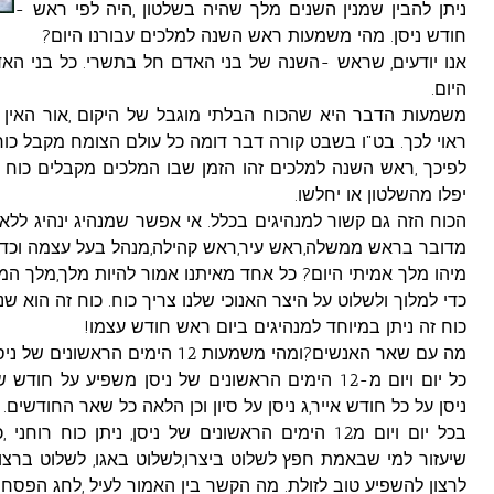
ניתן להבין שמנין השנים מלך שהיה בשלטון ,היה לפי ראש -
חודש ניסן. מהי משמעות ראש השנה למלכים עבורנו היום?
אנו יודעים, שראש -השנה של בני האדם חל בתשרי. כל בני האדם 
היום.
משמעות הדבר היא שהכוח הבלתי מוגבל של היקום ,אור האין ס
ראוי לכך. בט"ו בשבט קורה דבר דומה כל עולם הצומח מקבל כו
לפיכך ,ראש השנה למלכים זהו הזמן שבו המלכים מקבלים כוח ל
יפלו מהשלטון או יחלשו.
הכוח הזה גם קשור למנהיגים בכלל. אי אפשר שמנהיג ינהיג ללא 
מדובר בראש ממשלה,ראש עיר,ראש קהילה,מנהל בעל עצמה וכדו
מיהו מלך אמיתי היום? כל אחד מאיתנו אמור להיות מלך,מלך המו
כדי למלוך ולשלוט על היצר האנוכי שלנו צריך כוח. כוח זה הוא שני
כוח זה ניתן במיוחד למנהיגים ביום ראש חודש עצמו!
מה עם שאר האנשים?ומהי משמעות 12 הימים הראשונים של ניסן?
כל יום ויום מ-12 הימים הראשונים של ניסן משפיע על
ניסן על כל חודש אייר,ג ניסן על סיון וכן הלאה כל שאר החודשים.
בכל יום ויום מ12 הימים הראשונים של ניסן, ניתן כוח 
שיעזור למי שבאמת חפץ לשלוט ביצרו,לשלוט באגו, לשלוט ברצון 
לרצון להשפיע טוב לזולת. מה הקשר בין האמור לעיל ,לחג הפסח