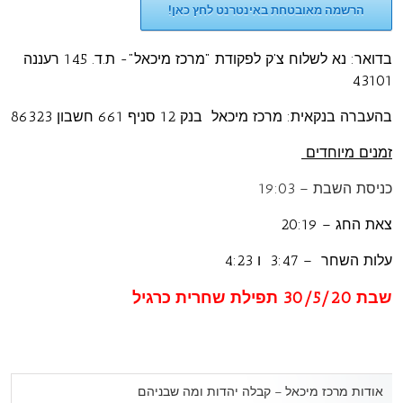
הרשמה מאובטחת באינטרנט לחץ כאן!
בדואר: נא לשלוח צ'ק לפקודת "מרכז מיכאל"- ת.ד. 145 רעננה
43101
בהעברה בנקאית: מרכז מיכאל בנק 12 סניף 661 חשבון 86323
זמנים מיוחדים
כניסת השבת – 19:03
צאת החג – 20:19
עלות השחר – 3:47 ו 4:23
שבת 30/5/20 תפילת שחרית כרגיל
אודות מרכז מיכאל – קבלה יהדות ומה שבניהם